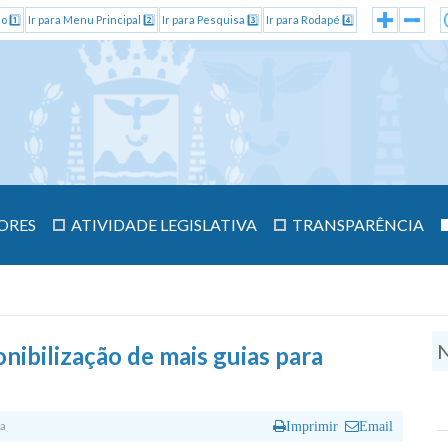
o 1️⃣
Ir para Menu Principal 2️⃣
Ir para Pesquisa 3️⃣
Ir para Rodapé 4️⃣
ORES
ATIVIDADE LEGISLATIVA
TRANSPARÊNCIA
N
nibilização de mais guias para
a
Imprimir
Email