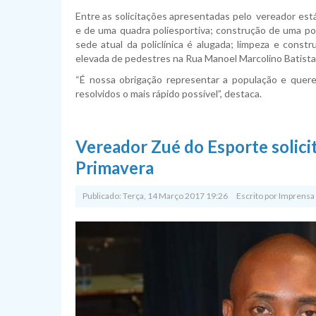
Entre as solicitações apresentadas pelo vereador est
e de uma quadra poliesportiva; construção de uma pol
sede atual da policlínica é alugada; limpeza e const
elevada de pedestres na Rua Manoel Marcolino Batista
“É nossa obrigação representar a população e quer
resolvidos o mais rápido possível”, destaca.
Vereador Zué do Esporte solici
Primavera
Publicado: Terça, 14 Março 2017 19:26
Escrito por
Imprensa