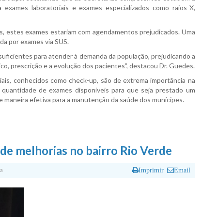
ra exames laboratoriais e exames especializados como raios-X,
es, estes exames estariam com agendamentos prejudicados. Uma
da por exames via SUS.
suficientes para atender à demanda da população, prejudicando a
ico, prescrição e a evolução dos pacientes”, destacou Dr. Guedes.
iais, conhecidos como check-up, são de extrema importância na
r a quantidade de exames disponíveis para que seja prestado um
 de maneira efetiva para a manutenção da saúde dos munícipes.
de melhorias no bairro Rio Verde
a
Imprimir
Email