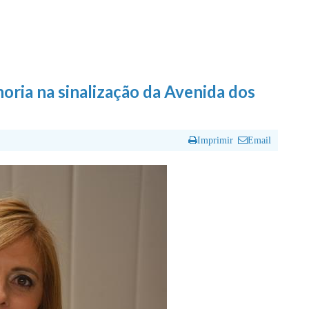
oria na sinalização da Avenida dos
Imprimir
Email