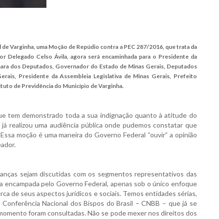
al de Varginha, uma Moção de Repúdio contra a PEC 287/2016, que trata da
or Delegado Celso Ávila, agora será encaminhada para o Presidente da
âmara dos Deputados, Governador do Estado de Minas Gerais, Deputados
rais, Presidente da Assembleia Legislativa de Minas Gerais, Prefeito
ituto de Previdência do Município de Varginha.
 que tem demonstrado toda a sua indignação quanto à atitude do
já realizou uma audiência pública onde pudemos constatar que
 Essa moção é uma maneira do Governo Federal “ouvir” a opinião
eador.
danças sejam discutidas com os segmentos representativos das
seja encampada pelo Governo Federal, apenas sob o único enfoque
ca de seus aspectos jurídicos e sociais. Temos entidades sérias,
Conferência Nacional dos Bispos do Brasil – CNBB – que já se
momento foram consultadas. Não se pode mexer nos direitos dos