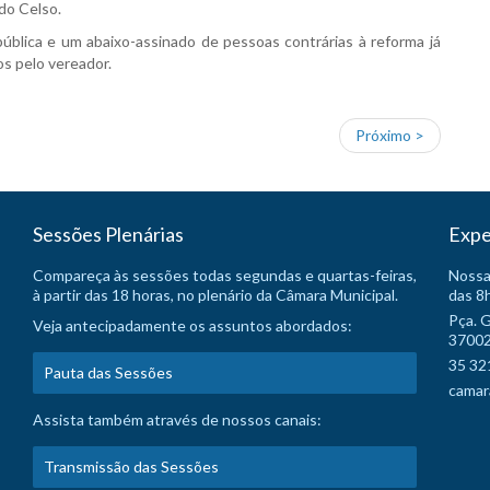
ado Celso.
ública e um abaixo-assinado de pessoas contrárias à reforma já
s pelo vereador.
Próximo >
Sessões Plenárias
Expe
Compareça às sessões todas segundas e quartas-feiras,
Nossa
à partir das 18 horas, no plenário da Câmara Municipal.
das 8h
Pça. 
Veja antecipadamente os assuntos abordados:
37002
35 32
Pauta das Sessões
camar
Assista também através de nossos canais:
Transmissão das Sessões