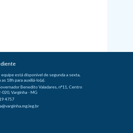
diente
 equipe está disponível de segunda a sexta,
 as 18h para auxiliá-lo(a).
Governador Benedito Valadares, n°11, Centro
-020, Varginha - MG
19 4757
a@varginha.mg.leg.br