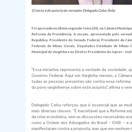
O texto é de autoria do vereador Delegado Celso Ávila
Foi aprovada na última segunda-feira (24), na Câmara Municip
Reforma da Previdência. A moção, apresentada pelo veread
República, Presidente do Senado Federal, Presidente da C
Federais de Minas Gerais, Deputados Estaduais de Minas Ge
Municipal de Varginha e ao Diretor Presidente do Inprev - Inst
"Essa iniciativa representa a vontade da sociedade,
Governo Federal. Aqui em Varginha mesmo, a Câmara 
todas as pessoas presentes são contra essa reforma.
do povo varginhense sobre este assunto", afirma o ver
Delegado Celso reforçou que é essencial que as mu
mais diversas classes. “É inaceitável que a Reforma 
da crise econômica, sem as discussões necessárias acer
como a Ordem dos Advogados do Brasil – OAB – e a 
manifestaram contra a proposta, mas que em nenhum 