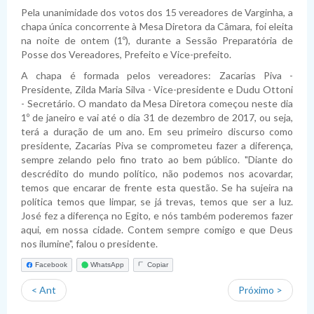
Planejamento
Pauta das Sessões
Julgamento de contas
Folha de Pagamento
Dispensas
Fiscais de Contratos
Relatórios da Lei 4.320/64
Pela unanimidade dos votos dos 15 vereadores de Varginha, a
chapa única concorrente à Mesa Diretora da Câmara, foi eleita
Lei de Acesso à Informação
Lista de Terceirizados
Inexigibilidade
Relatórios da LRF
Plano Anual de Contratações
na noite de ontem (1º), durante a Sessão Preparatória de
Posse dos Vereadores, Prefeito e Vice-prefeito.
Lei Geral de Proteção de Dados Pessoais
Concursos Públicos
Atas de Adesão
Execução Extraorçamentária
Plano Estratégico Institucional
Sistema de Informação ao Cidadão - SIC
A chapa é formada pelos vereadores: Zacarias Piva -
Obras
Relatório de Gestão e Atividades
Perguntas Frequentes
Sobre a LGPD
Presidente, Zilda Maria Silva - Vice-presidente e Dudu Ottoni
- Secretário. O mandato da Mesa Diretora começou neste dia
Fornecedores Sancionados
Políticas de Gestão e Governança
Acessibilidade
Política de Privacidade
1º de janeiro e vai até o dia 31 de dezembro de 2017, ou seja,
terá a duração de um ano. Em seu primeiro discurso como
presidente, Zacarias Piva se comprometeu fazer a diferença,
sempre zelando pelo fino trato ao bem público. "Diante do
descrédito do mundo político, não podemos nos acovardar,
temos que encarar de frente esta questão. Se ha sujeira na
política temos que limpar, se já trevas, temos que ser a luz.
José fez a diferença no Egito, e nós também poderemos fazer
aqui, em nossa cidade. Contem sempre comigo e que Deus
nos ilumine", falou o presidente.
Facebook
WhatsApp
Copiar
< Ant
Próximo >