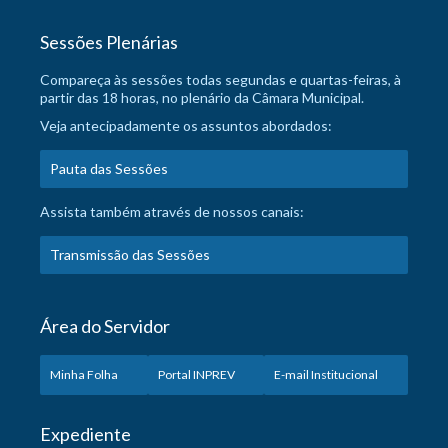
Sessões Plenárias
Compareça às sessões todas segundas e quartas-feiras, à
partir das 18 horas, no plenário da Câmara Municipal.
Veja antecipadamente os assuntos abordados:
Pauta das Sessões
Assista também através de nossos canais:
Transmissão das Sessões
Área do Servidor
Minha Folha
Portal INPREV
E-mail Institucional
Expediente