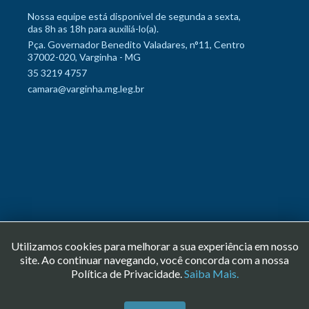
Nossa equipe está disponível de segunda a sexta,
das 8h as 18h para auxiliá-lo(a).
Pça. Governador Benedito Valadares, n°11, Centro
37002-020, Varginha - MG
35 3219 4757
camara@varginha.mg.leg.br
Utilizamos cookies para melhorar a sua experiência em nosso
site. Ao continuar navegando, você concorda com a nossa
Copyright © 2026 Câmara Municipal de Varginha. Todos os direitos
Política de Privacidade.
Saiba Mais.
reservados.
Desenvolvido pelo setor de Tecnologia da Informação