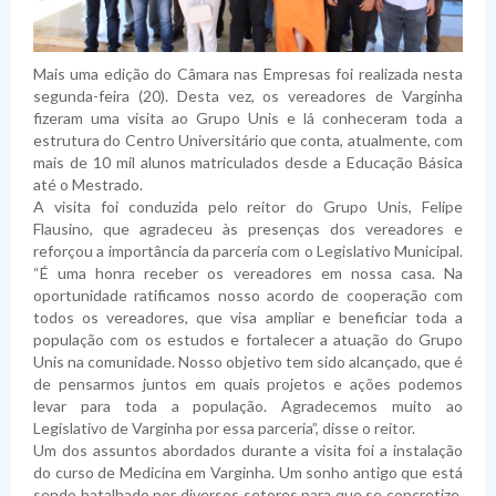
Planejamento
Pauta das Sessões
Julgamento de contas
Folha de Pagamento
Dispensas
Fiscais de Contratos
Relatórios da Lei 4.320/64
Lei de Acesso à Informação
Lista de Terceirizados
Inexigibilidade
Relatórios da LRF
Plano Anual de Contratações
Mais uma edição do Câmara nas Empresas foi realizada nesta
Lei Geral de Proteção de Dados Pessoais
Concursos Públicos
Atas de Adesão
Execução Extraorçamentária
Plano Estratégico Institucional
Sistema de Informação ao Cidadão - SIC
segunda-feira (20). Desta vez, os vereadores de Varginha
fizeram uma visita ao Grupo Unis e lá conheceram toda a
Obras
Relatório de Gestão e Atividades
Perguntas Frequentes
Sobre a LGPD
estrutura do Centro Universitário que conta, atualmente, com
mais de 10 mil alunos matriculados desde a Educação Básica
Fornecedores Sancionados
Políticas de Gestão e Governança
Acessibilidade
Política de Privacidade
até o Mestrado.
A visita foi conduzida pelo reitor do Grupo Unis, Felipe
Flausino, que agradeceu às presenças dos vereadores e
reforçou a importância da parceria com o Legislativo Municipal.
“É uma honra receber os vereadores em nossa casa. Na
oportunidade ratificamos nosso acordo de cooperação com
todos os vereadores, que visa ampliar e beneficiar toda a
população com os estudos e fortalecer a atuação do Grupo
Unis na comunidade. Nosso objetivo tem sido alcançado, que é
de pensarmos juntos em quais projetos e ações podemos
levar para toda a população. Agradecemos muito ao
Legislativo de Varginha por essa parceria”, disse o reitor.
Um dos assuntos abordados durante a visita foi a instalação
do curso de Medicina em Varginha. Um sonho antigo que está
sendo batalhado por diversos setores para que se concretize.