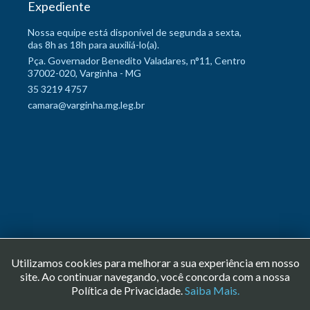
Expediente
Nossa equipe está disponível de segunda a sexta,
das 8h as 18h para auxiliá-lo(a).
Pça. Governador Benedito Valadares, n°11, Centro
37002-020, Varginha - MG
35 3219 4757
camara@varginha.mg.leg.br
Utilizamos cookies para melhorar a sua experiência em nosso
site. Ao continuar navegando, você concorda com a nossa
Copyright © 2026 Câmara Municipal de Varginha. Todos os direitos
Política de Privacidade.
Saiba Mais.
reservados.