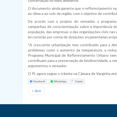
conservação do meio ambiente.
O documento ainda garante que o reflorestamento seja
ao clima e ao solo da região, com o objetivo de contribu
De acordo com o projeto do vereador, o programa
campanhas de conscientização sobre a importância do
população, das empresas e das organizações civis na
lei correrão por conta de dotações orçamentárias próp
“
A crescente urbanização tem contribuído para a di
problemas como o aumento da temperatura, a reduçã
Programa Municipal de Reflorestamento Urbano tem 
contribuam para a preservação da biodiversidade, a mel
argumentou o vereador.
O PL agora segue o trâmite na Câmara de Varginha até
Facebook
WhatsApp
Copiar
< Ant