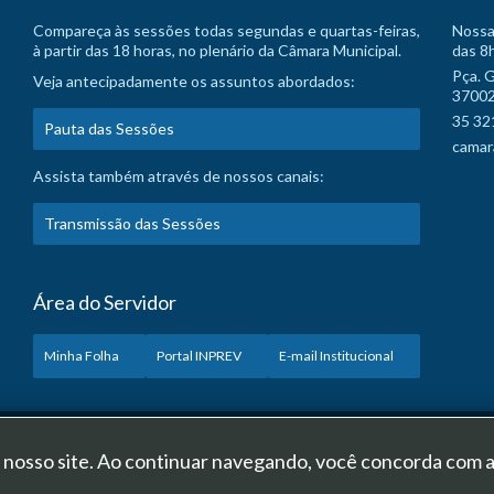
Compareça às sessões todas segundas e quartas-feiras,
Nossa
à partir das 18 horas, no plenário da Câmara Municipal.
das 8h
Pça. 
Veja antecipadamente os assuntos abordados:
37002
35 32
Pauta das Sessões
camar
Assista também através de nossos canais:
Transmissão das Sessões
Área do Servidor
Minha Folha
Portal INPREV
E-mail Institucional
 2026 Câmara Municipal de Varginha. Todos os direitos reservados.
m nosso site. Ao continuar navegando, você concorda com 
Desenvolvido pelo setor de Tecnologia da Informação