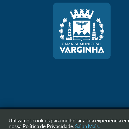
Copyright ©
Utilizamos cookies para melhorar a sua experiência e
nossa Política de Privacidade.
Saiba Mais.