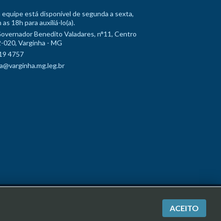
 equipe está disponível de segunda a sexta,
 as 18h para auxiliá-lo(a).
Governador Benedito Valadares, n°11, Centro
-020, Varginha - MG
19 4757
a@varginha.mg.leg.br
a
ACEITO