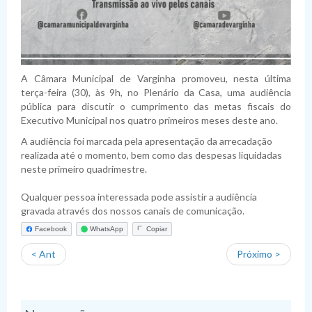
Planejamento
Pauta das Sessões
Julgamento de contas
Folha de Pagamento
Dispensas
Fiscais de Contratos
Relatórios da Lei 4.320/64
Lei de Acesso à Informação
Lista de Terceirizados
Inexigibilidade
Relatórios da LRF
Plano Anual de Contratações
Lei Geral de Proteção de Dados Pessoais
Concursos Públicos
Atas de Adesão
Execução Extraorçamentária
Plano Estratégico Institucional
Sistema de Informação ao Cidadão - SIC
A Câmara Municipal de Varginha promoveu, nesta última
Obras
Relatório de Gestão e Atividades
Perguntas Frequentes
Sobre a LGPD
terça-feira (30), às 9h, no Plenário da Casa, uma audiência
pública para discutir o cumprimento das metas fiscais do
Fornecedores Sancionados
Políticas de Gestão e Governança
Acessibilidade
Política de Privacidade
Executivo Municipal nos quatro primeiros meses deste ano.
A audiência foi marcada pela apresentação da arrecadação
realizada até o momento, bem como das despesas liquidadas
neste primeiro quadrimestre.
Qualquer pessoa interessada pode assistir a audiência
gravada através dos nossos canais de comunicação.
Facebook
WhatsApp
Copiar
< Ant
Próximo >