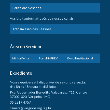
Pauta das Sessões
Assista também através de nossos canais:
Transmissão das Sessões
Área do Servidor
Minha Folha
Portal INPREV
E-mail Institucional
Expediente
Nossa equipe está disponível de segunda a sexta,
das 8h as 18h para auxiliá-lo(a).
Pça. Governador Benedito Valadares, n°11, Centro
37002-020, Varginha - MG
35 3219 4757
camara@varginha.mg.leg.br