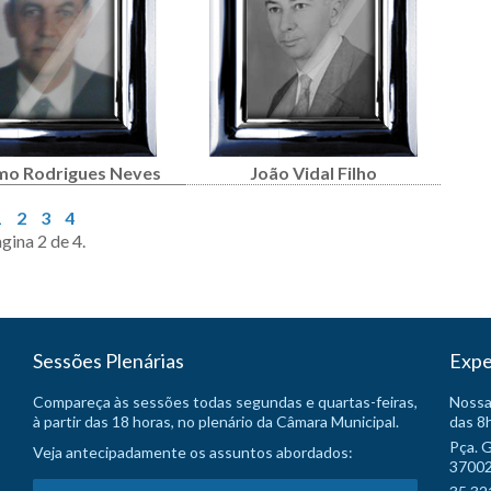
mo Rodrigues Neves
João Vidal Filho
1
2
3
4
gina 2 de 4.
Sessões Plenárias
Expe
Compareça às sessões todas segundas e quartas-feiras,
Nossa
à partir das 18 horas, no plenário da Câmara Municipal.
das 8h
Pça. 
Veja antecipadamente os assuntos abordados:
37002